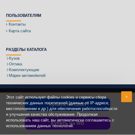
ПОЛЬЗОВАТЕЛЯМ
Контакты
Карта сайта
РАЗДЕЛЫ КАТАЛОГА
Кузов
Оптика
Комплектующие
Марки автомобилей
Этот сайт использует файлы cookies и сервисы сбора
технических данных посетителей (данные об IP-адресе,
Купить на Ozon
местоположении и др.) для обеспечения работоспособности
Адрес:
и улучшения качества обслуживания. Продолжая
использовать наш сайт, вы автоматически соглашаетесь с
Купить на WB
использованием данных технологий.
Copyright ©
2020 - 2025
КУЗОВИК.РУ