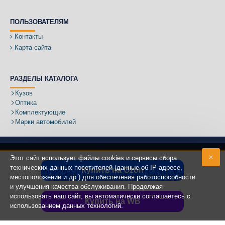
ПОЛЬЗОВАТЕЛЯМ
Контакты
Карта сайта
РАЗДЕЛЫ КАТАЛОГА
Кузов
Оптика
Комплектующие
Марки автомобилей
Этот сайт использует файлы cookies и сервисы сбора
технических данных посетителей (данные об IP-адресе,
Купить на Ozon
местоположении и др.) для обеспечения работоспособности
Адрес:
и улучшения качества обслуживания. Продолжая
использовать наш сайт, вы автоматически соглашаетесь с
Купить на WB
использованием данных технологий.
Copyright ©
2020 - 2025
КУЗОВИК.РУ