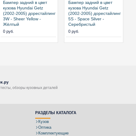
Бампер задний в цвет
Бампер задний в цвет
Б
кузова Hyundai Getz
кузова Hyundai Getz
к
(2002-2005) дорестайлинг
(2002-2005) дорестайлинг
(
3W - Sheer Yellow -
5S - Space Silver -
8
Жёлтый
Серебристый
0
0 руб.
0 руб.
к.ру
, тесты, обзоры кузовных деталей
РАЗДЕЛЫ КАТАЛОГА
Кузов
Оптика
Комплектующие