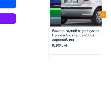
Бампер задний в цвет кузова
Б
Hyundai Getz (2002-2005)
H
дорестайлинг
д
B
82100 руб.
0