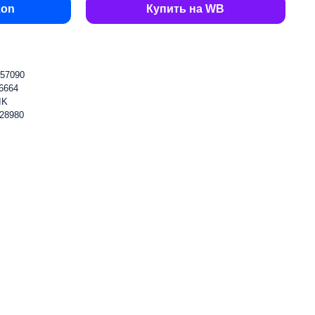
zon
Купить на WB
57090
6664
IK
28980