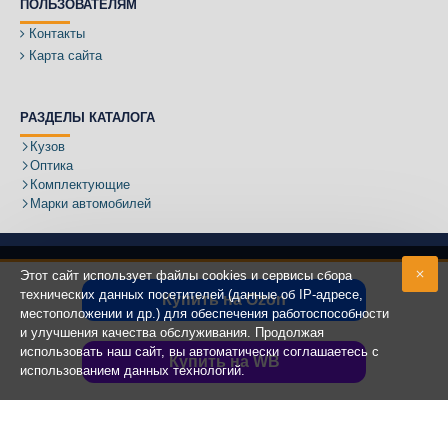
ПОЛЬЗОВАТЕЛЯМ
Контакты
Карта сайта
РАЗДЕЛЫ КАТАЛОГА
Кузов
Оптика
Комплектующие
Марки автомобилей
Этот сайт использует файлы cookies и сервисы сбора
технических данных посетителей (данные об IP-адресе,
Купить на Ozon
местоположении и др.) для обеспечения работоспособности
Адрес:
и улучшения качества обслуживания. Продолжая
использовать наш сайт, вы автоматически соглашаетесь с
Купить на WB
использованием данных технологий.
Copyright ©
2020 - 2025
КУЗОВИК.РУ