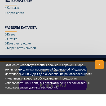
ПОЛЬЗОВАТЕЛЯМ
Контакты
Карта сайта
РАЗДЕЛЫ КАТАЛОГА
Кузов
Оптика
Комплектующие
Марки автомобилей
Этот сайт использует файлы cookies и сервисы сбора
технических данных посетителей (данные об IP-адресе,
Купить на Ozon
местоположении и др.) для обеспечения работоспособности
Адрес:
и улучшения качества обслуживания. Продолжая
использовать наш сайт, вы автоматически соглашаетесь с
Купить на WB
использованием данных технологий.
Copyright ©
2020 - 2025
КУЗОВИК.РУ