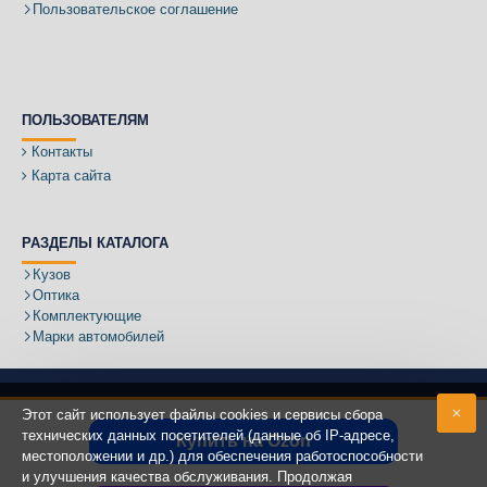
Пользовательское соглашение
ПОЛЬЗОВАТЕЛЯМ
Контакты
Карта сайта
РАЗДЕЛЫ КАТАЛОГА
Кузов
Оптика
Комплектующие
Марки автомобилей
Этот сайт использует файлы cookies и сервисы сбора
технических данных посетителей (данные об IP-адресе,
Купить на Ozon
местоположении и др.) для обеспечения работоспособности
Адрес:
и улучшения качества обслуживания. Продолжая