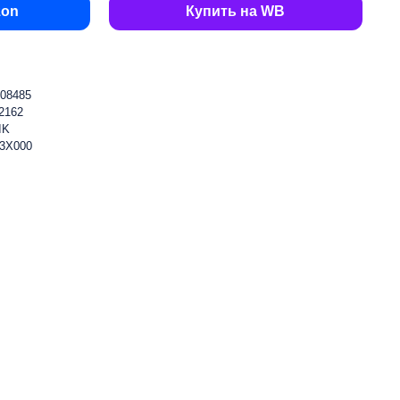
zon
Купить на WB
08485
2162
IK
3X000