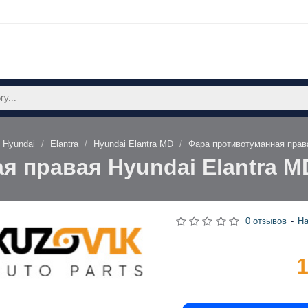
Hyundai
Elantra
Hyundai Elantra MD
Фара противотуманная права
 правая Hyundai Elantra M
0 отзывов
-
На
1