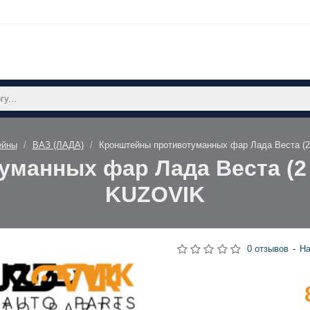
ейны
ВАЗ (ЛАДА)
Кронштейны противотуманных фар Лада Веста (
манных фар Лада Веста (2
KUZOVIK
0 отзывов
-
На