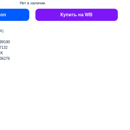
Нет в наличии
zon
Купить на WB
А)
99190
7132
IK
06276