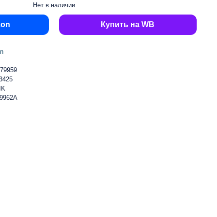
Нет в наличии
zon
Купить на WB
en
79959
3425
IK
9962A