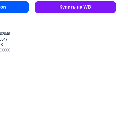
zon
Купить на WB
02046
5347
IK
G6000