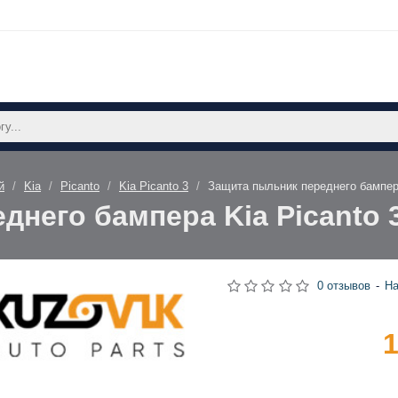
й
Kia
Picanto
Kia Picanto 3
Защита пыльник переднего бампера
него бампера Kia Picanto 
0 отзывов
-
На
1