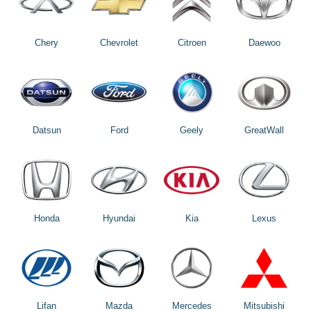
Chery
Chevrolet
Citroen
Daewoo
Datsun
Ford
Geely
GreatWall
Honda
Hyundai
Kia
Lexus
Lifan
Mazda
Mercedes
Mitsubishi