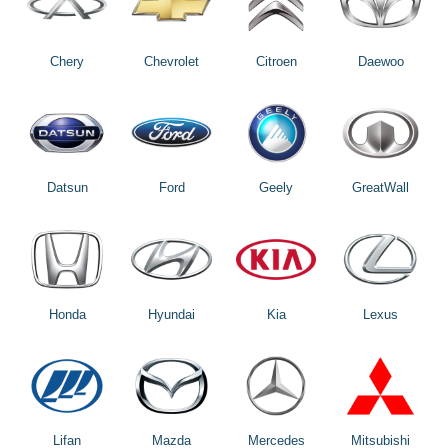
Chery
Chevrolet
Citroen
Daewoo
Datsun
Ford
Geely
GreatWall
Honda
Hyundai
Kia
Lexus
Lifan
Mazda
Mercedes
Mitsubishi