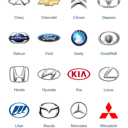
Chery
Chevrolet
Citroen
Daewoo
Datsun
Ford
Geely
GreatWall
Honda
Hyundai
Kia
Lexus
Lifan
Mazda
Mercedes
Mitsubishi