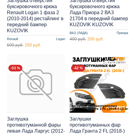
Заглушка отверстия
Заглушка отверстия
буксировочного крюка
буксировочного крюка
Renault Logan 1 фаза 2
Лада Приора 2 ВАЗ
(2010-2014) рестайлинг в
21704 в передний бампер
передний бампер
KUZOVIK KUZOVIK
KUZOVIK
ВАЗ (ЛАДА)
Приора
400 руб.
200 руб.
Renault
Logan
600 руб.
250 руб.
-53 %
-42 %
Заглушка
Заглушки
противотуманной фары
противотуманных фар
левая Лада Ларгус (2012-
Лада Гранта 2 FL (2018-)