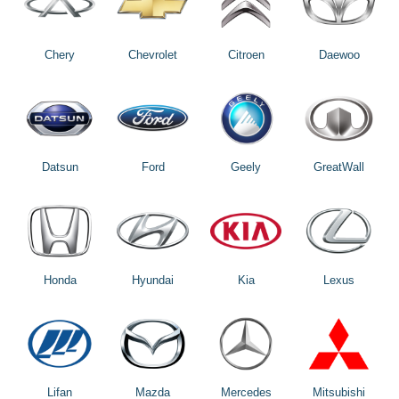
Chery
Chevrolet
Citroen
Daewoo
Datsun
Ford
Geely
GreatWall
Honda
Hyundai
Kia
Lexus
Lifan
Mazda
Mercedes
Mitsubishi