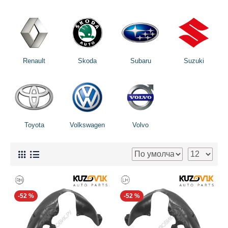
Renault
Skoda
Subaru
Suzuki
Toyota
Volkswagen
Volvo
-52 %
-52 %