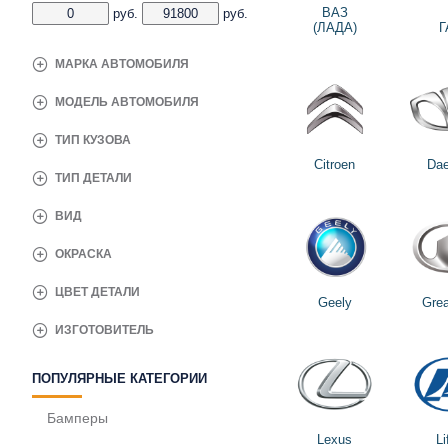
ВАЗ
руб.
руб.
(ЛАДА)
Г
МАРКА АВТОМОБИЛЯ
МОДЕЛЬ АВТОМОБИЛЯ
ТИП КУЗОВА
Citroen
Da
ТИП ДЕТАЛИ
ВИД
ОКРАСКА
ЦВЕТ ДЕТАЛИ
Geely
Grea
ИЗГОТОВИТЕЛЬ
ПОПУЛЯРНЫЕ КАТЕГОРИИ
Бамперы
Lexus
Li