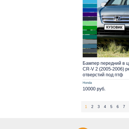
Бампер передний в ц
CR-V 2 (2005-2006) р
отверстий под птф
Honda
10000 руб.
1
2
3
4
5
6
7