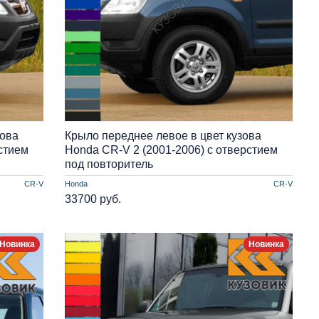
зова
Крыло переднее левое в цвет кузова
стием
Honda CR-V 2 (2001-2006) с отверстием
под повторитель
CR-V
Honda
CR-V
33700 руб.
Новинка
Новинка