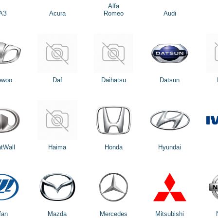
Alfa
АЗ
Acura
Romeo
Audi
ewoo
Daf
Daihatsu
Datsun
tWall
Haima
Honda
Hyundai
fan
Mazda
Mercedes
Mitsubishi