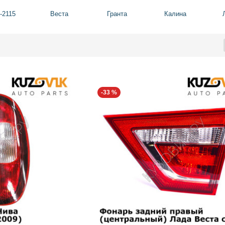
-2115
Веста
Гранта
Калина
-33 %