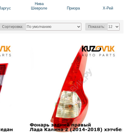
Нива
Ларгус
Шевроле
Приора
Х-Рей
Сортировка:
Показать: