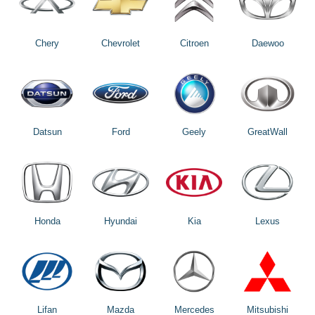
Chery
Chevrolet
Citroen
Daewoo
Datsun
Ford
Geely
GreatWall
Honda
Hyundai
Kia
Lexus
Lifan
Mazda
Mercedes
Mitsubishi