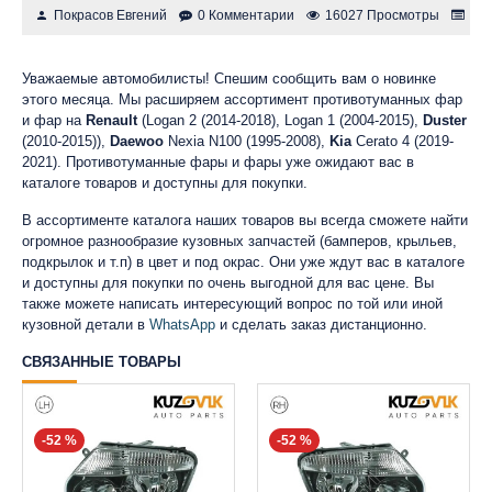
Покрасов Евгений
0 Комментарии
16027 Просмотры
Об
Уважаемые автомобилисты! Спешим сообщить вам о новинке
этого месяца. Мы расширяем ассортимент противотуманных фар
и фар на
Renault
(Logan 2 (2014-2018), Logan 1 (2004-2015),
Duster
(2010-2015)),
Daewoo
Nexia N100 (1995-2008),
Kia
Cerato 4 (2019-
2021). Противотуманные фары и фары уже ожидают вас в
каталоге товаров и доступны для покупки.
В ассортименте каталога наших товаров вы всегда сможете найти
огромное разнообразие кузовных запчастей (бамперов, крыльев,
подкрылок и т.п) в цвет и под окрас. Они уже ждут вас в каталоге
и доступны для покупки по очень выгодной для вас цене. Вы
также можете написать интересующий вопрос по той или иной
кузовной детали в
WhatsApp
и сделать заказ дистанционно.
СВЯЗАННЫЕ ТОВАРЫ
-52 %
-52 %