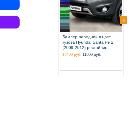
Бампер передний в цвет
Б
кузова Hyundai Santa Fe 2
к
(2009-2012) рестайлинг
(
S
19400 руб.
11800 руб.
1