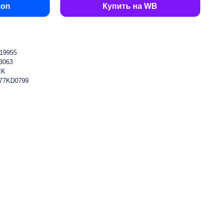
zon
Купить на WB
19955
3063
IK
177KD0799