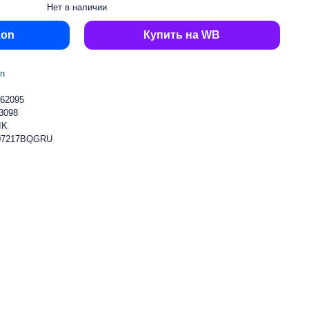
Нет в наличии
zon
Купить на WB
en
62095
3098
IK
07217BQGRU