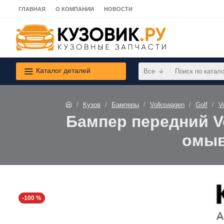
ГЛАВНАЯ
О КОМПАНИИ
НОВОСТИ
Каталог деталей
Все
Кузов
Бамперы
Volkswagen
Golf
V
Бампер передний Vo
омыв
-100 %