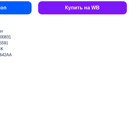
zon
Купить на WB
er
00831
5591
IK
3642AA