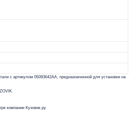
али с артикулом 05093642AA, предназначенной для установки на
UZOVIK.
тре компании Кузовик.ру.