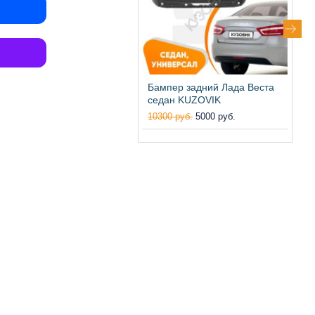
Бампер задний Лада Веста
Ф
седан KUZOVIK
Л
10300 руб.
5000 руб.
1