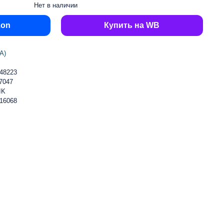
Нет в наличии
zon
Купить на WB
А)
48223
7047
IK
16068