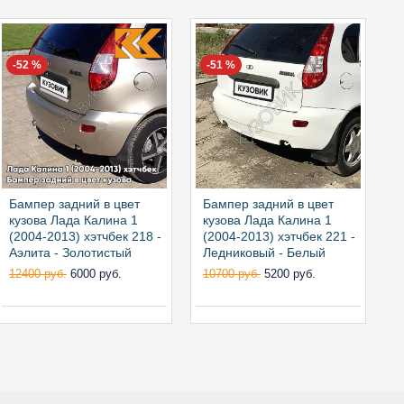
-52 %
-51 %
Бампер задний в цвет
Бампер задний в цвет
Б
кузова Лада Калина 1
кузова Лада Калина 1
к
(2004-2013) хэтчбек 218 -
(2004-2013) хэтчбек 221 -
(
Аэлита - Золотистый
Ледниковый - Белый
Б
12400 руб.
6000 руб.
10700 руб.
5200 руб.
1