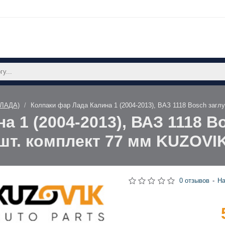
(ЛАДА)
Колпаки фар Лада Калина 1 (2004-2013), ВАЗ 1118 Bosch загл
а 1 (2004-2013), ВАЗ 1118 B
шт. комплект 77 мм KUZOVI
0 отзывов
-
На