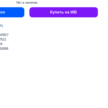
Нет в наличии
zon
Купить на WB
А)
43817
7521
IK
16068