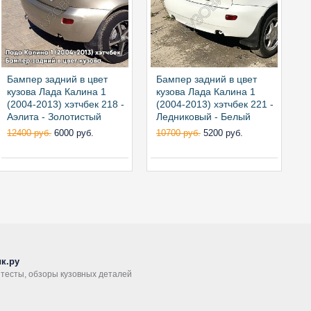
Бампер задний в цвет
Бампер задний в цвет
Б
кузова Лада Калина 1
кузова Лада Калина 1
к
(2004-2013) хэтчбек 218 -
(2004-2013) хэтчбек 221 -
(
Аэлита - Золотистый
Ледниковый - Белый
Б
12400 руб.
6000 руб.
10700 руб.
5200 руб.
1
к.ру
, тесты, обзоры кузовных деталей