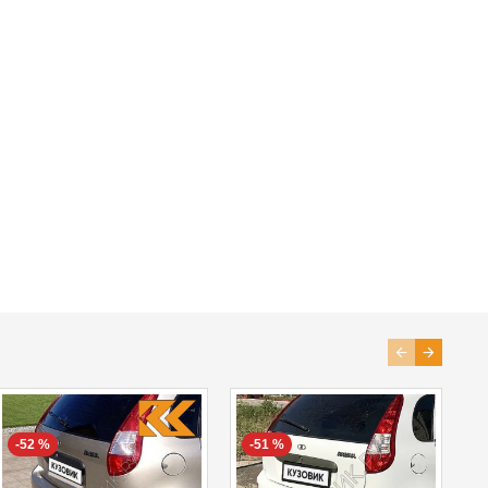
-52 %
-51 %