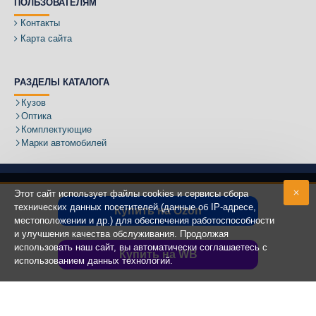
ПОЛЬЗОВАТЕЛЯМ
Контакты
Карта сайта
РАЗДЕЛЫ КАТАЛОГА
Кузов
Оптика
Комплектующие
Марки автомобилей
Этот сайт использует файлы cookies и сервисы сбора
технических данных посетителей (данные об IP-адресе,
Купить на Ozon
местоположении и др.) для обеспечения работоспособности
Адрес:
и улучшения качества обслуживания. Продолжая
использовать наш сайт, вы автоматически соглашаетесь с
Купить на WB
использованием данных технологий.
Copyright ©
2020 - 2025
КУЗОВИК.РУ