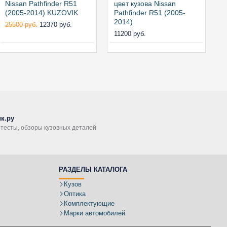
Nissan Pathfinder R51
цвет кузова Nissan
ц
(2005-2014) KUZOVIK
Pathfinder R51 (2005-
P
2014)
2
25500 руб.
12370 руб.
11200 руб.
1
к.ру
, тесты, обзоры кузовных деталей
РАЗДЕЛЫ КАТАЛОГА
Кузов
Оптика
Комплектующие
Марки автомобилей