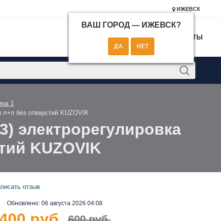
ИЖЕВСК
ВАШ ГОРОД —
ИЖЕВСК
?
КОНТАКТЫ
на 1
ки л+п без отверстий KUZOVIK
13) электрорегулировка
стий KUZOVIK
писать отзыв
Обновлено:
06 августа 2026 04:08
400 руб.
600 руб.