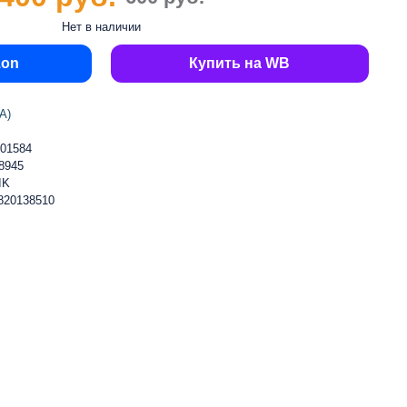
Нет в наличии
zon
Купить на WB
А)
01584
8945
IK
820138510