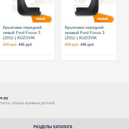
Брызговик передний
Брызговик передний
Б
левый Ford Focus 3
правый Ford Focus 3
к
(2011-) KUZOVIK
(2011-) KUZOVIK
(
п
800 руб.
446 руб.
800 руб.
446 руб.
2
к.ру
, тесты, обзоры кузовных деталей
РАЗДЕЛЫ КАТАЛОГА