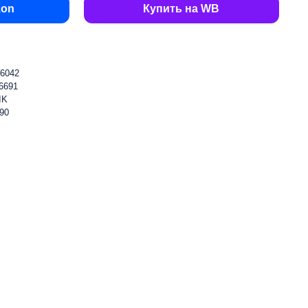
zon
Купить на WB
6042
6691
IK
90