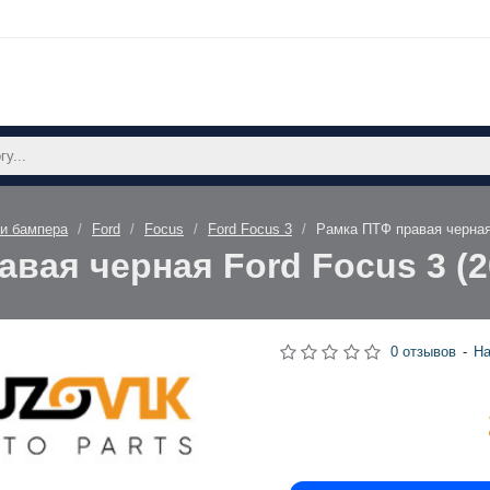
и бампера
Ford
Focus
Ford Focus 3
Рамка ПТФ правая черная
вая черная Ford Focus 3 (
0 отзывов
-
На