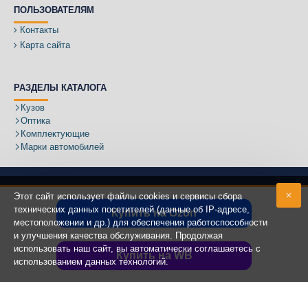
ПОЛЬЗОВАТЕЛЯМ
Контакты
Карта сайта
РАЗДЕЛЫ КАТАЛОГА
Кузов
Оптика
Комплектующие
Марки автомобилей
Этот сайт использует файлы cookies и сервисы сбора
технических данных посетителей (данные об IP-адресе,
Купить на Ozon
местоположении и др.) для обеспечения работоспособности
Адрес:
и улучшения качества обслуживания. Продолжая
использовать наш сайт, вы автоматически соглашаетесь с
Купить на WB
использованием данных технологий.
Copyright ©
2020 - 2025
КУЗОВИК.РУ