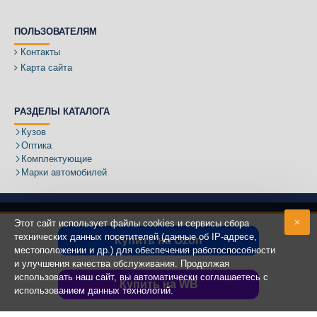
ПОЛЬЗОВАТЕЛЯМ
Контакты
Карта сайта
РАЗДЕЛЫ КАТАЛОГА
Кузов
Оптика
Комплектующие
Марки автомобилей
Этот сайт использует файлы cookies и сервисы сбора
технических данных посетителей (данные об IP-адресе,
Купить на Ozon
местоположении и др.) для обеспечения работоспособности
Адрес:
и улучшения качества обслуживания. Продолжая
использовать наш сайт, вы автоматически соглашаетесь с
Купить на WB
использованием данных технологий.
Copyright ©
2020 - 2025
КУЗОВИК.РУ