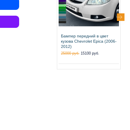
Бампер передний в цвет
Б
кузова Chevrolet Epica (2006-
к
2012)
2
-
25000 руб.
15100 руб.
2