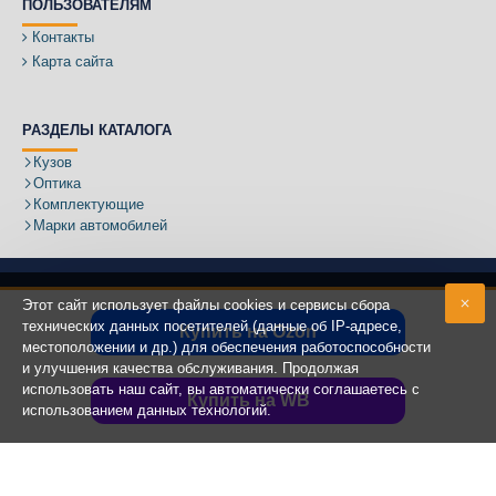
ПОЛЬЗОВАТЕЛЯМ
Контакты
Карта сайта
РАЗДЕЛЫ КАТАЛОГА
Кузов
Оптика
Комплектующие
Марки автомобилей
Этот сайт использует файлы cookies и сервисы сбора
технических данных посетителей (данные об IP-адресе,
Купить на Ozon
местоположении и др.) для обеспечения работоспособности
Адрес:
и улучшения качества обслуживания. Продолжая
использовать наш сайт, вы автоматически соглашаетесь с
Купить на WB
использованием данных технологий.
Copyright ©
2020 - 2025
КУЗОВИК.РУ