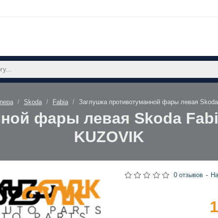
пера
Skoda
Fabia
Заглушка противотуманной фары левая Skoda
ной фары левая Skoda Fabia
KUZOVIK
0 отзывов
-
На
1