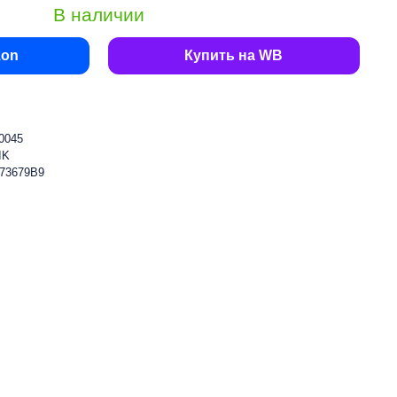
В наличии
zon
Купить на WB
0045
IK
73679B9