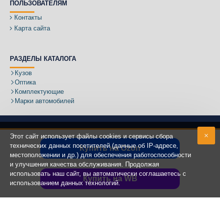
ПОЛЬЗОВАТЕЛЯМ
Контакты
Карта сайта
РАЗДЕЛЫ КАТАЛОГА
Кузов
Оптика
Комплектующие
Марки автомобилей
Этот сайт использует файлы cookies и сервисы сбора
технических данных посетителей (данные об IP-адресе,
Купить на Ozon
местоположении и др.) для обеспечения работоспособности
Адрес:
и улучшения качества обслуживания. Продолжая
использовать наш сайт, вы автоматически соглашаетесь с
Купить на WB
использованием данных технологий.
Copyright ©
2020 - 2025
КУЗОВИК.РУ