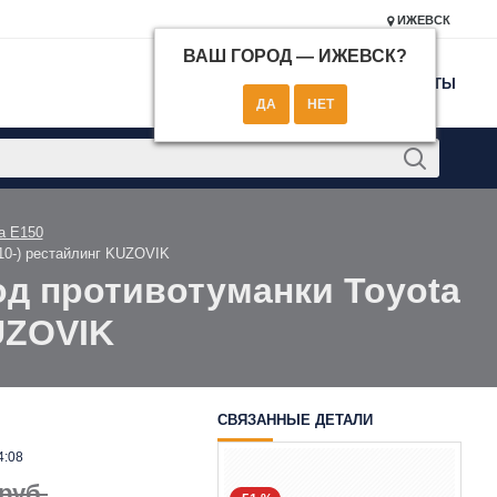
ИЖЕВСК
ВАШ ГОРОД —
ИЖЕВСК
?
КОНТАКТЫ
la E150
010-) рестайлинг KUZOVIK
од противотуманки Toyota
KUZOVIK
СВЯЗАННЫЕ ДЕТАЛИ
4:08
руб.