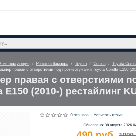
Комплектующие
Решетки бампера
Toyota
Corolla
Toyota Corol
ампер правая с отверстиями под противотуманки Toyota Corolla E150 (2
ер правая с отверстиями п
a E150 (2010-) рестайлинг 
0 отзывов
-
Написать отзыв
Обновлено:
08 августа 2026 0
490 руб.
1000 