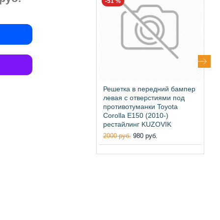
-51 %
Решетка в передний бампер
Р
левая с отверстиями под
л
противотуманки Toyota
п
Corolla E150 (2010-)
C
рестайлинг KUZOVIK
р
2000 руб.
980 руб.
1