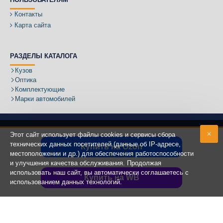
Контакты
Карта сайта
РАЗДЕЛЫ КАТАЛОГА
Кузов
Оптика
Комплектующие
Марки автомобилей
Этот сайт использует файлы cookies и сервисы сбора
технических данных посетителей (данные об IP-адресе,
Купить на Ozon
местоположении и др.) для обеспечения работоспособности
Адрес:
и улучшения качества обслуживания. Продолжая
использовать наш сайт, вы автоматически соглашаетесь с
Купить на WB
использованием данных технологий.
Copyright ©
2020 - 2025
КУЗОВИК.РУ