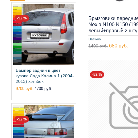
Брызговики передни
-52 %
Nexia N100 N150 (19
левый+правый 2 шту
Daewoo
680 руб.
1400 руб.
Бампер задний в цвет
-52 %
кузова Лада Калина 1 (2004-
2013) хэтчбек
9700 руб.
4700 руб.
-52 %