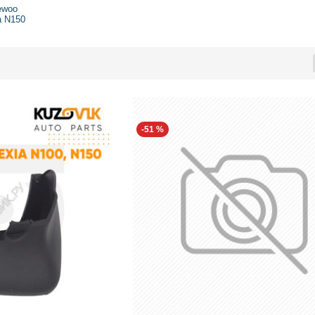
ewoo
a N150
-51 %